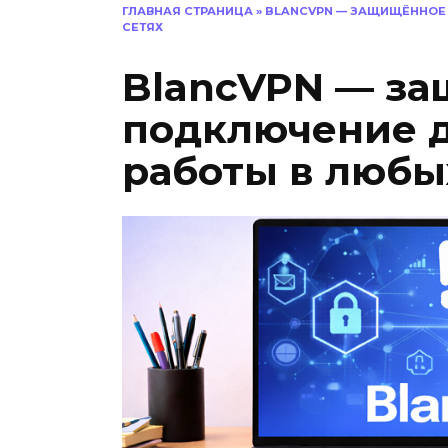
ГЛАВНАЯ СТРАНИЦА
»
BLANCVPN — ЗАЩИЩЁННОЕ
СЕТЯХ
BlancVPN — з
подключение д
работы в любы